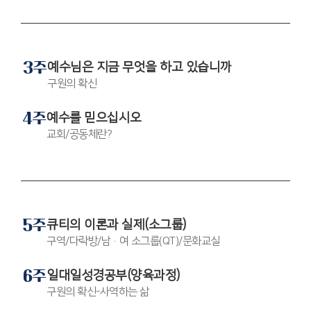
3주
예수님은 지금 무엇을 하고 있습니까
구원의 확신
4주
예수를 믿으십시오
교회/공동체란?
5주
큐티의 이론과 실제(소그룹)
구역/다락방/남·여 소그룹(QT)/문화교실
6주
일대일성경공부(양육과정)
구원의 확신-사역하는 삶