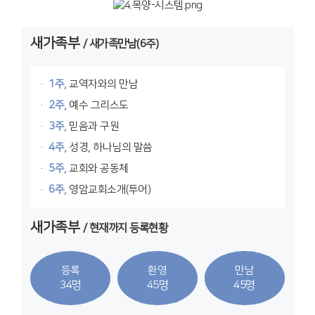
새가족부
/ 새가족만남(6주)
1주,
교역자와의 만남
2주,
예수 그리스도
3주,
믿음과 구원
4주,
성경, 하나님의 말씀
5주,
교회와 공동체
6주,
영암교회소개(투어)
새가족부
/ 현재까지 등록현황
등록
환영
만남
34명
45명
45명