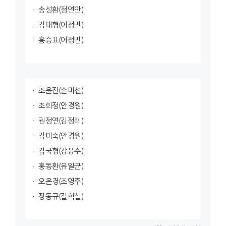
송성환(정연안)
김태형(어정민)
홍승표(어정민)
조윤진(손미선)
조희정(안경원)
권정연(김정례)
김미숙(안경원)
김국형(강응수)
홍동환(유일균)
오은경(조영주)
장동규(길학철)