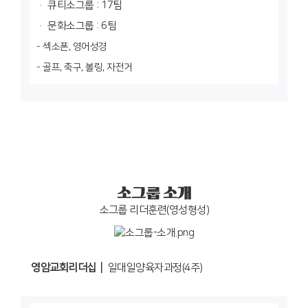
큐티소그룹 : 17팀
문화소그룹 : 6팀
- 섹소폰, 영어성경
- 골프, 축구, 볼링, 자전거
소그룹 소개
소그룹 리더훈련(영성형성)
영암교회리더십┃
일대일양육자과정(4주)