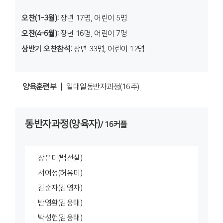
오찬(1-3월):
장년 17명, 어린이 5명
오찬(4-6월):
장년 16명, 어린이 7명
상반기 오찬참석:
장년 33명, 어린이 12명
양육훈련부 ┃
일대일동반자과정(16주)
동반자과정(양육자)
/ 16커플
장은미(백선실)
서여정(허유미)
김순자(김영자)
반영환(김웅태)
박성헌(김웅태)