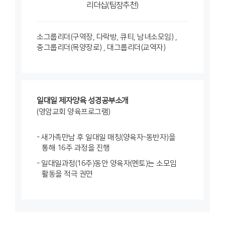
리더십(팀장추천)
소그룹리더(구역장, 다락방, 큐티, 남녀소모임) ,
중그룹리더(목양장로) , 대그룹리더(교역자)
일대일 제자양육 성경공부소개
(영암교회 양육프로그램)
새가족만남 후 일대일 매칭(양육자-동반자)을
통해 16주 과정을 진행
일대일과정(16주)동안 양육자(멘토)는 소모임
활동을 적극 권면