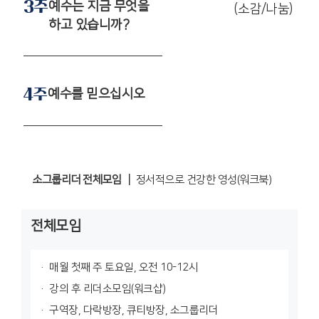
3주
예수는 지금 무엇을
(소감/나눔)
하고 있습니까?
4주
예수를 믿으십시오
소그룹리더 전체모임 ┃
정서적으로 건강한 영성(워크북)
전체모임
매월 첫째 주 토요일, 오전 10-12시
강의 후 리더소모임(워크샵)
구역장, 다락방장, 큐티방장, 소그룹리더