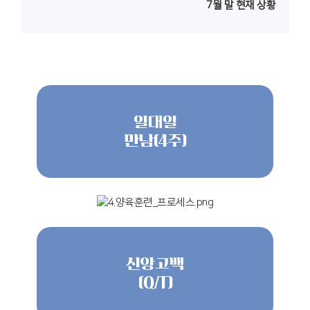
7월 말 현재 상황
일대일
만남(4주)
신앙고백
(Q/T)