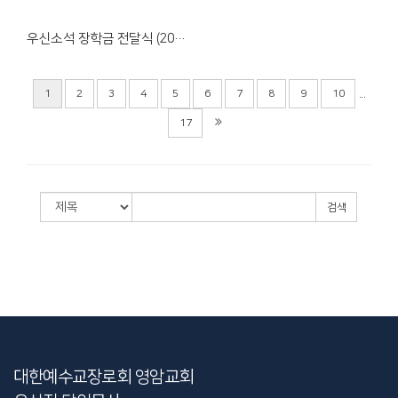
우신소석 장학금 전달식 (2026.03.01)
...
1
2
3
4
5
6
7
8
9
10
17
검색
대한예수교장로회 영암교회