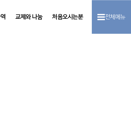
사역
교제와 나눔
처음오시는분
전체메뉴